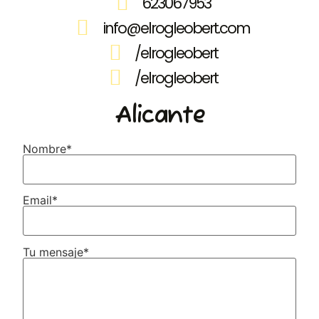
623067953
info@elrogleobert.com
/elrogleobert
/elrogleobert
Alicante
Nombre*
Email*
Tu mensaje*